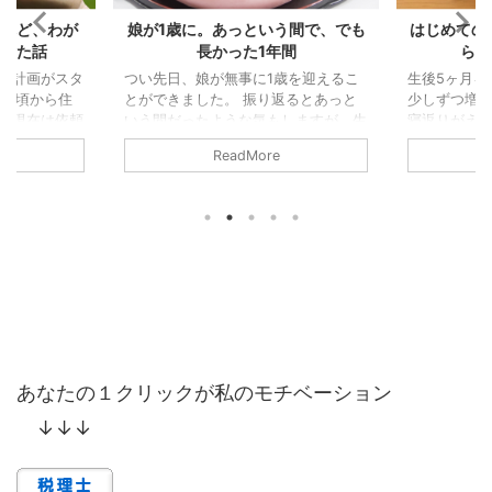
う間で、でも
はじめてのハンコ注射と、5ヶ月か
泣くことも
間
らの離乳食デビュー
で
歳を迎えるこ
生後5ヶ月を迎え、毎日できることが
3回目の予防
返るとあっと
少しずつ増えてきたわが娘。寝返りや
から始まった
しますが、生
寝返りがえりも上手になり、うつぶせ
目を迎えまし
出すと、ずい
で遊んだり、仰向けに戻ってひと休み
まり大泣き
ReadMore
感じます。
したりと、自分なりに工夫して過ごす
注射のときだ
なり、笑った
姿が見られるようになりました。 そ
ャン泣きし
「人間らし
んな日々の成長の中、生後5ヶ月を迎
は胸が痛みま
ように思いま
えて、また2つの新しい経験をしまし
すれば泣き
んだんと様に
た。 ハンコ注射デビュー 前回の予防
ですが…笑）
頃から、それ
接種から2週間。今回は、いよいよ
にそれぞれ1
お座りもでき
BCGの予防接種です。「今の時代でも
にロタウイ
長スピードが
ハンコ注射なんだ！」と少し驚きつつ
うフルコー
。 やはり手
も、実際に受けてみると想像よりあっ
と聞き、私
ることで、世
さり終了。 ただ、思い返してみれ
クリニックへ
もしれません
ば、娘の腕をお医者さんがナデナデし
でまさかの大泣
あなたの１クリックが私のモチベーション
...
↓↓↓