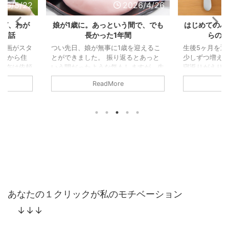
2026/4/26
2025/9/25
う間で、でも
はじめてのハンコ注射と、5ヶ月か
泣くことも
間
らの離乳食デビュー
で
歳を迎えるこ
生後5ヶ月を迎え、毎日できることが
3回目の予防
返るとあっと
少しずつ増えてきたわが娘。寝返りや
から始まった
しますが、生
寝返りがえりも上手になり、うつぶせ
目を迎えまし
出すと、ずい
で遊んだり、仰向けに戻ってひと休み
まり大泣き
ReadMore
感じます。
したりと、自分なりに工夫して過ごす
注射のときだ
なり、笑った
姿が見られるようになりました。 そ
ャン泣きし
「人間らし
んな日々の成長の中、生後5ヶ月を迎
は胸が痛みま
ように思いま
えて、また2つの新しい経験をしまし
すれば泣き
んだんと様に
た。 ハンコ注射デビュー 前回の予防
ですが…笑）
頃から、それ
接種から2週間。今回は、いよいよ
にそれぞれ1
お座りもでき
BCGの予防接種です。「今の時代でも
にロタウイ
長スピードが
ハンコ注射なんだ！」と少し驚きつつ
うフルコー
。 やはり手
も、実際に受けてみると想像よりあっ
と聞き、私
ることで、世
さり終了。 ただ、思い返してみれ
クリニックへ
もしれません
ば、娘の腕をお医者さんがナデナデし
でまさかの大泣
あなたの１クリックが私のモチベーション
...
↓↓↓