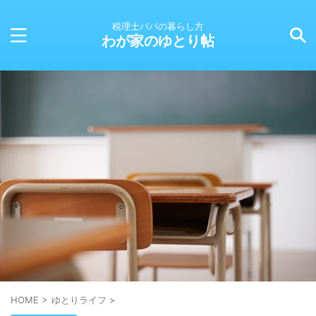
税理士パパの暮らし方
わが家のゆとり帖
HOME
>
ゆとりライフ
>