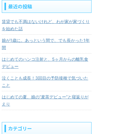
最近の投稿
賃貸でも不満はないけれど、わが家が家づくり
を始めた話
娘が1歳に。あっという間で、でも長かった1年
間
はじめてのハンコ注射と、5ヶ月からの離乳食
デビュー
泣くことも成長！3回目の予防接種で気づいた
こと
はじめての夏、娘の“麦茶デビュー”と寝返りが
えり
カテゴリー