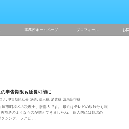
ム
事務所ホームページ
プロフィール
お
人の申告期限も延長可能に
ロナ
,
申告期限延長
,
決算
,
法人税
,
消費税
,
源泉所得税
古屋市昭和区の税理士、服部大です。 最近はテレビの収録分も底
再放送のようなものが増えてきましたね。 個人的には野球の
クシング、ラグビ ...