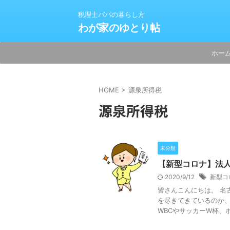
税理士パパの暮らし方
わが家のゆとり帖
ホー
HOME
>
源泉所得税
源泉所得税
未分類
【新型コロナ】法
2020/9/12
新型コ
皆さんこんにちは。 名
を尽きてきているのか、
WBCやサッカーW杯、ボ