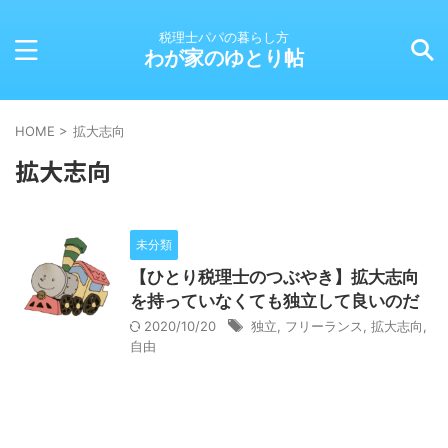
税理士パパの暮らし方
わが家のゆとり帖
HOME
>
拡大志向
拡大志向
未分類
【ひとり税理士のつぶやき】拡大志向
を持っていなくても独立して良いのだ
2020/10/20
独立
,
フリーランス
,
拡大志向
,
自由