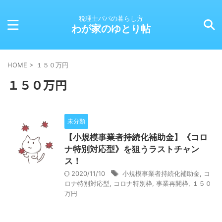
税理士パパの暮らし方
わが家のゆとり帖
HOME
>
１５０万円
１５０万円
未分類
【小規模事業者持続化補助金】《コロ
ナ特別対応型》を狙うラストチャン
ス！
2020/11/10
小規模事業者持続化補助金
,
コ
ロナ特別対応型
,
コロナ特別枠
,
事業再開枠
,
１５０
万円