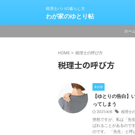
税理士パパの暮らし方
わが家のゆとり帖
ホー
HOME
>
税理士の呼び方
税理士の呼び方
未分類
【ゆとりの告白】
ってしまう
2021/4/6
税理士
突然ですが、私は「先生
ばれることがあるので
のです。 「先生」と呼ば