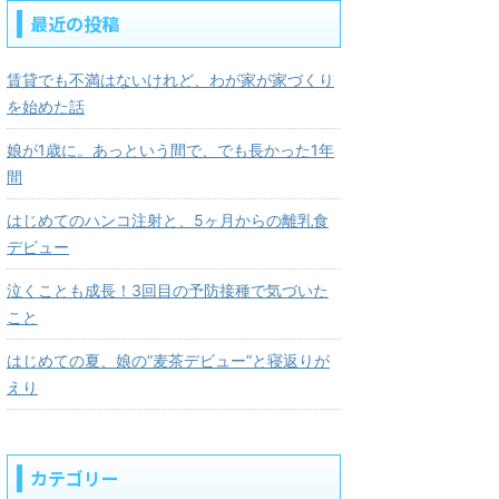
最近の投稿
賃貸でも不満はないけれど、わが家が家づくり
を始めた話
娘が1歳に。あっという間で、でも長かった1年
間
はじめてのハンコ注射と、5ヶ月からの離乳食
デビュー
泣くことも成長！3回目の予防接種で気づいた
こと
はじめての夏、娘の“麦茶デビュー”と寝返りが
えり
カテゴリー