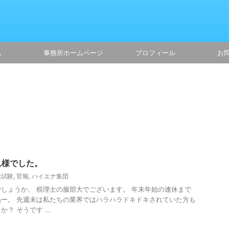
ム
事務所ホームページ
プロフィール
お
れ様でした。
士試験
,
官報
,
ハイエナ集団
しょうか。 税理士の服部大でございます。 年末年始の連休まで
ー。 先週末は私たちの業界ではハラハラドキドキされていた方も
？ そうです ...