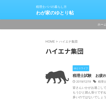
税理士パパの暮らし方
わが家のゆとり帖
ホー
HOME
>
ハイエナ集団
ハイエナ集団
ゆとりライフ
税理士試験 お疲
2019/12/19
税理
皆さんいかがお過ごしで
もうひと踏ん張りですね
多いのではないでしょうか