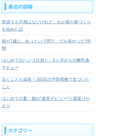
最近の投稿
賃貸でも不満はないけれど、わが家が家づくり
を始めた話
娘が1歳に。あっという間で、でも長かった1年
間
はじめてのハンコ注射と、5ヶ月からの離乳食
デビュー
泣くことも成長！3回目の予防接種で気づいた
こと
はじめての夏、娘の“麦茶デビュー”と寝返りが
えり
カテゴリー