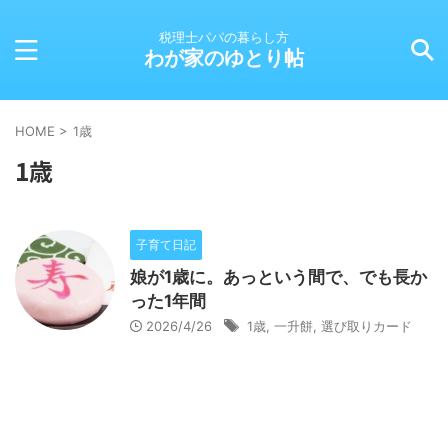
税理士パパの暮らし方
わが家のゆとり帖
HOME
>
1歳
1歳
子育て日記
娘が1歳に。あっという間で、でも長か
った1年間
2026/4/26
1歳
,
一升餅
,
選び取りカード